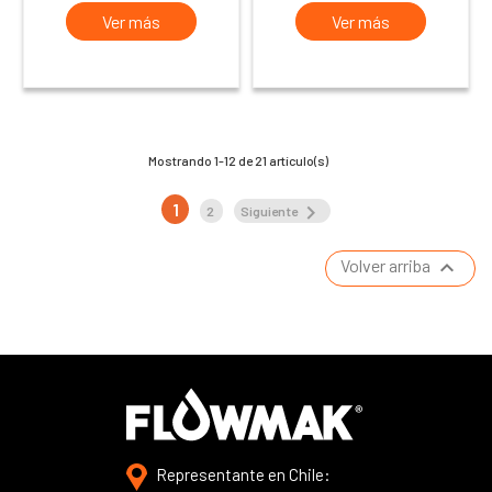
Ver más
Ver más
Mostrando 1-12 de 21 artículo(s)
1

2
Siguiente

Volver arriba
Representante en Chile: