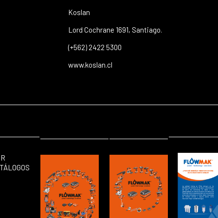
Koslan
Lord Cochrane 1691, Santiago.
(+562) 2422 5300
www.koslan.cl
ER
TÁLOGOS