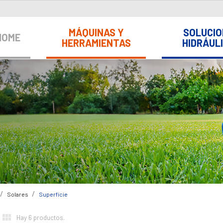
MÁQUINAS Y
SOLUCIO
HOME
HERRAMIENTAS
HIDRÁUL
Solares
Superficie


Hay 6 productos.