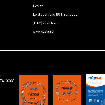
Koslan
Lord Cochrane 1691, Santiago.
(+562) 2422 5300
www.koslan.cl
ER
TÁLOGOS