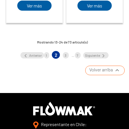
Ver más
Ver más
Mostrando 13-24 de 73 artículo(s)
2


Anterior
1
3
…
7
Siguiente

Volver arriba
Representante en Chile: