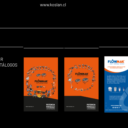
www.koslan.cl
ER
TÁLOGOS