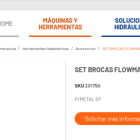
MÁQUINAS Y
SOLUCIO
HOME
HERRAMIENTAS
HIDRÁUL
omecanica
Herramientas Inalámbricas
Accesorios
SET BROCAS FLOWMAK
SET BROCAS FLOWMA
SKU
201750
P/METAL 5P
Solicitar más informa