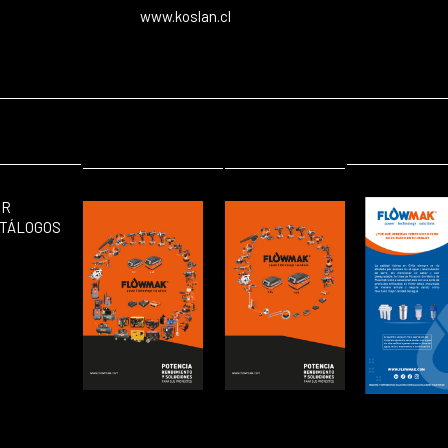
www.koslan.cl
ER
TÁLOGOS