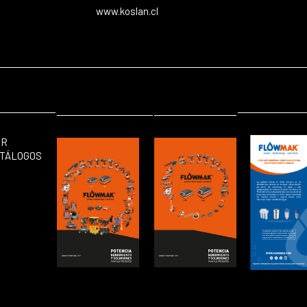
www.koslan.cl
ER
TÁLOGOS