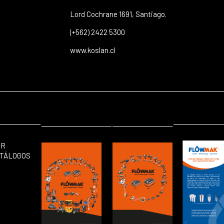
Lord Cochrane 1691, Santiago.
(+562) 2422 5300
www.koslan.cl
ER
TÁLOGOS