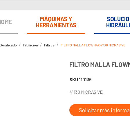
MÁQUINAS Y
SOLUCIO
HOME
HERRAMIENTAS
HIDRÁUL
 Dosificado
Filtración
Filtros
FILTRO MALLA FLOWMAK 4' 130 MICRAS VE
FILTRO MALLA FLOWM
SKU
110136
4' 130 MICRAS VE
Solicitar más informa