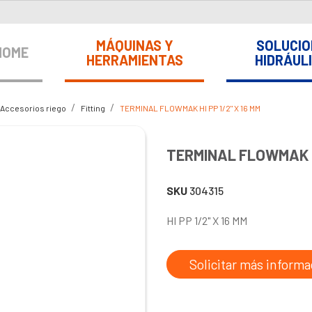
MÁQUINAS Y
SOLUCIO
HOME
HERRAMIENTAS
HIDRÁUL
Accesorios riego
Fitting
TERMINAL FLOWMAK HI PP 1/2" X 16 MM
TERMINAL FLOWMAK HI
SKU
304315
HI PP 1/2" X 16 MM
Solicitar más informa