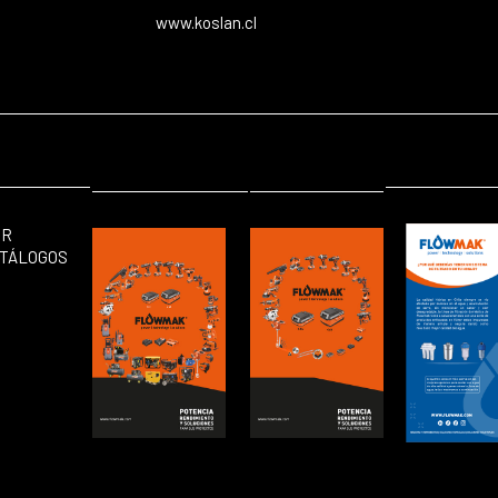
www.koslan.cl
ER
TÁLOGOS