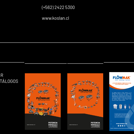
(+562) 2422 5300
www.koslan.cl
ER
TÁLOGOS