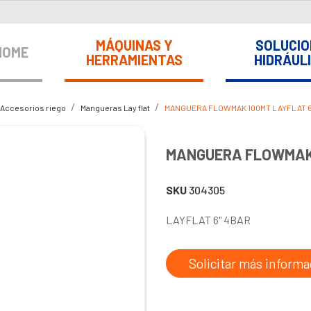
MÁQUINAS Y
SOLUCIO
HOME
HERRAMIENTAS
HIDRÁUL
Accesorios riego
Mangueras Lay flat
MANGUERA FLOWMAK 100MT LAYFLAT 6
MANGUERA FLOWMAK 
SKU
304305
LAYFLAT 6" 4BAR
Solicitar más informa