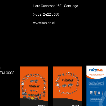
Lord Cochrane 1691, Santiago.
(+562) 2422 5300
www.koslan.cl
ER
TÁLOGOS