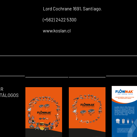
Lord Cochrane 1691, Santiago.
(+562) 2422 5300
www.koslan.cl
ER
TÁLOGOS