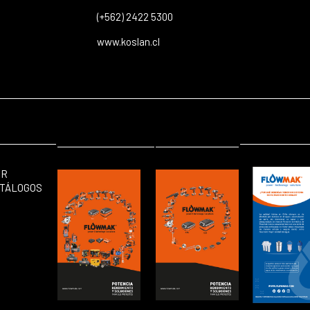
(+562) 2422 5300
www.koslan.cl
ER
TÁLOGOS